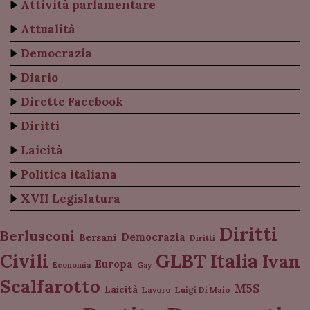
Attività parlamentare
Attualità
Democrazia
Diario
Dirette Facebook
Diritti
Laicità
Politica italiana
XVII Legislatura
Diritti
Berlusconi
Democrazia
Bersani
Diritti
Italia
GLBT
Civili
Ivan
Europa
Economia
Gay
Scalfarotto
M5S
Laicità
Lavoro
Luigi Di Maio