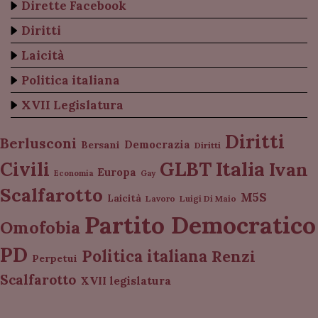
Dirette Facebook
Diritti
Laicità
Politica italiana
XVII Legislatura
Diritti
Berlusconi
Democrazia
Bersani
Diritti
Italia
GLBT
Civili
Ivan
Europa
Economia
Gay
Scalfarotto
M5S
Laicità
Lavoro
Luigi Di Maio
Partito Democratico
Omofobia
PD
Politica italiana
Renzi
Perpetui
Scalfarotto
XVII legislatura