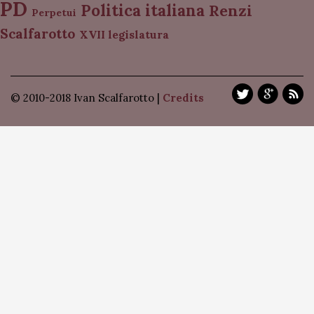
PD
Politica italiana
Renzi
Perpetui
Scalfarotto
XVII legislatura
© 2010-2018 Ivan Scalfarotto |
Credits