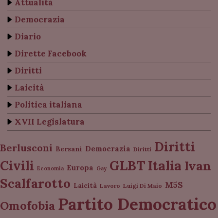
Attualità
Democrazia
Diario
Dirette Facebook
Diritti
Laicità
Politica italiana
XVII Legislatura
Diritti
Berlusconi
Democrazia
Bersani
Diritti
Italia
GLBT
Civili
Ivan
Europa
Economia
Gay
Scalfarotto
M5S
Laicità
Lavoro
Luigi Di Maio
Partito Democratico
Omofobia