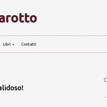
farotto
Libri
Contatti
C
alidoso!