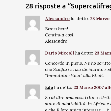
28 risposte a “Supercalifrag
Alessandro
ha detto:
23 Marzo 
Bravo Ivan!
Continua così!
Alessandro
Dario Miccoli
ha detto:
23 Marz
Concordo in pieno. Ne ho scritto 
che Scalfari si sia dichiarato so
“immutata stima” alla Bindi.
Edo
ha detto:
23 Marzo 2007 all
So di dire una cosa trita e ritri
stato di adottabilità, in Afric
e che il loro unico interesse … è 