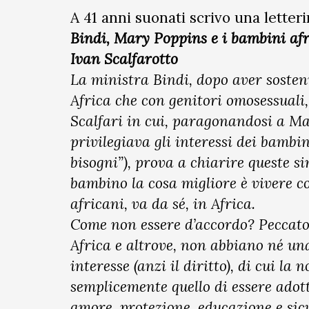
A 41 anni suonati scrivo una letter
Bindi, Mary Poppins e i bambini af
Ivan Scalfarotto
La ministra Bindi, dopo aver sosten
Africa che con genitori omosessuali,
Scalfari in cui, paragonandosi a M
privilegiava gli interessi dei bambi
bisogni”), prova a chiarire queste 
bambino la cosa migliore è vivere 
africani, va da sé, in Africa.
Come non essere d’accordo? Peccato c
Africa e altrove, non abbiano né u
interesse (anzi il diritto), di cui l
semplicemente quello di essere adott
amore, protezione, educazione e sic