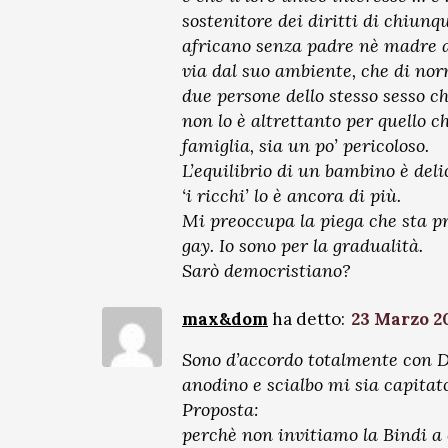
sostenitore dei diritti di chiu
africano senza padre nè madre ab
via dal suo ambiente, che di nor
due persone dello stesso sesso c
non lo è altrettanto per quello
famiglia, sia un po’ pericoloso.
L’equilibrio di un bambino è del
‘i ricchi’ lo è ancora di più.
Mi preoccupa la piega che sta pre
gay. Io sono per la gradualità.
Sarò democristiano?
max&dom
ha detto:
23 Marzo 20
Sono d’accordo totalmente con Da
anodino e scialbo mi sia capitato
Proposta:
perchè non invitiamo la Bindi a c