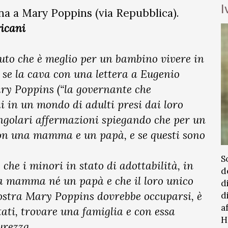
I
ina a Mary Poppins (via Repubblica).
ricani
uto che è meglio per un bambino vivere in
 se la cava con una lettera a Eugenio
ary Poppins (“la governante che
ni in un mondo di adulti presi dai loro
singolari affermazioni spiegando che per un
con una mamma e un papà, e se questi sono
S
he i minori in stato di adottabilità, in
d
na mamma né un papà e che il loro unico
d
a nostra Mary Poppins dovrebbe occuparsi, è
d
a
ati, trovare una famiglia e con essa
H
urezza.