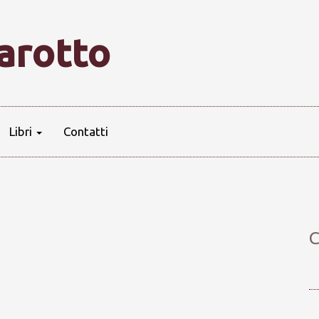
farotto
Libri
Contatti
C