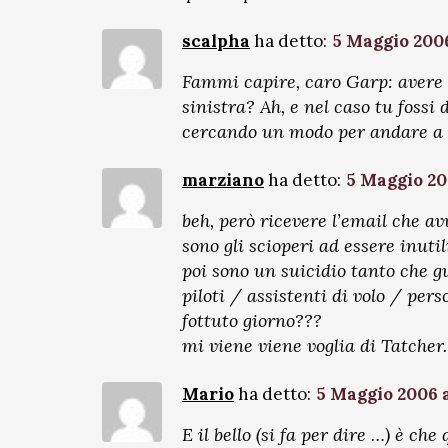
scalpha
ha detto:
5 Maggio 2006
Fammi capire, caro Garp: avere 
sinistra? Ah, e nel caso tu fossi
cercando un modo per andare a T
marziano
ha detto:
5 Maggio 20
beh, però ricevere l’email che av
sono gli scioperi ad essere inutili
poi sono un suicidio tanto che 
piloti / assistenti di volo / per
fottuto giorno???
mi viene viene voglia di Tatcher.
Mario
ha detto:
5 Maggio 2006 a
E il bello (si fa per dire …) è ch