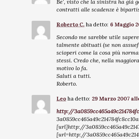
Be’, visto che la sinistra ha già
contratti alle scadenze è biparti
Roberto C.
ha detto:
6 Maggio 2
Secondo me sarebbe utile sapere 
talmente abituati (se non assue
scioperi come la cosa più norma
stessi. Credo che, nella maggior
motivo lo fa.
Saluti a tutti.
Roberto.
Leo
ha detto:
29 Marzo 2007 alle
http://3a0859cc465a49c214784fc
3a0859cc465a49c214784fc8cc10
[url]http://3a0859cc465a49c214
[url=http://3a0859cc465a49c21