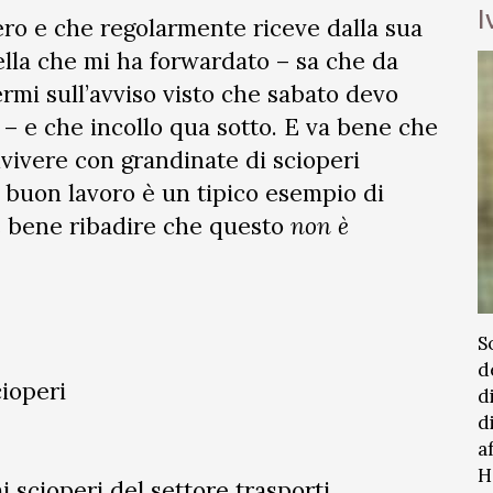
I
ero e che regolarmente riceve dalla sua
ella che mi ha forwardato – sa che da
rmi sull’avviso visto che sabato devo
 – e che incollo qua sotto. E va bene che
nvivere con grandinate di scioperi
i buon lavoro è un tipico esempio di
è bene ribadire che questo
non è
S
d
cioperi
d
d
a
H
i scioperi del settore trasporti.