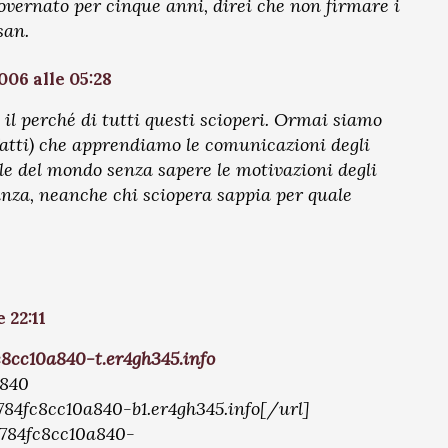
 governato per cinque anni, direi che non firmare i
san.
006 alle 05:28
il perché di tutti questi scioperi. Ormai siamo
fatti) che apprendiamo le comunicazioni degli
le del mondo senza sapere le motivazioni degli
anza, neanche chi sciopera sappia per quale
 22:11
8cc10a840-t.er4gh345.info
a840
784fc8cc10a840-b1.er4gh345.info[/url]
4784fc8cc10a840-