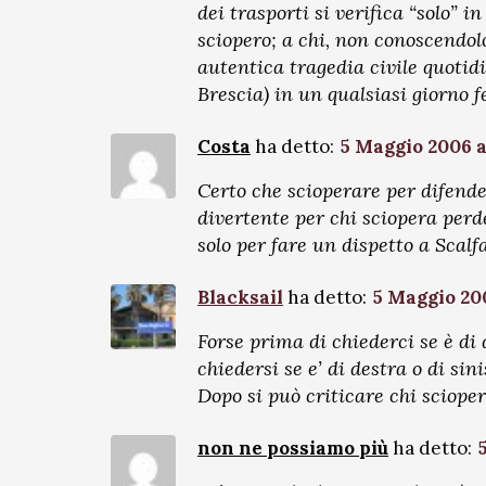
dei trasporti si verifica “solo” in
sciopero; a chi, non conoscendolo
autentica tragedia civile quotidi
Brescia) in un qualsiasi giorno fe
Costa
ha detto:
5 Maggio 2006 a
Certo che scioperare per difender
divertente per chi sciopera perd
solo per fare un dispetto a Scalf
Blacksail
ha detto:
5 Maggio 200
Forse prima di chiederci se è di 
chiedersi se e’ di destra o di sin
Dopo si può criticare chi sciope
non ne possiamo più
ha detto: