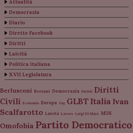
Attualità
Democrazia
Diario
Dirette Facebook
Diritti
Laicità
Politica italiana
XVII Legislatura
Diritti
Berlusconi
Democrazia
Bersani
Diritti
Italia
GLBT
Civili
Ivan
Europa
Economia
Gay
Scalfarotto
M5S
Laicità
Lavoro
Luigi Di Maio
Partito Democratico
Omofobia