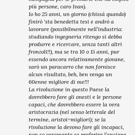
più persone, caro Ivan).
Io ho 25 anni, un giorno (chissà quando)
finirò ‘sta benedetta tesi e andrò a
lavorare (possibilmente nell’industria:
studiando ingegneria ritengo si debba
produrre e ricercare, senza tanti altri
fronzoli!!), ma se tra 10 o 15 anni, pur
essendo ancora relativamente giovane,
sarò un paracarro che non fornisce
alcun risultato, beh, ben venga un
60enne migliore di me!!!
La rivoluzione in questo Paese la
dovrebbero fare gli onesti e le persone
capaci, che dovrebbero essere la vera
aristocrazia (nel senso letterale del
termine, aristoi=migliori); se la
rivoluzione la devono fare gli incapaci,
non so veramente se preferire l’anciene