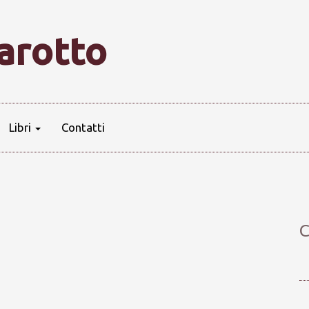
farotto
Libri
Contatti
’
C