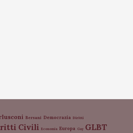
rlusconi
Democrazia
Bersani
Diritti
GLBT
ritti Civili
Europa
Economia
Gay