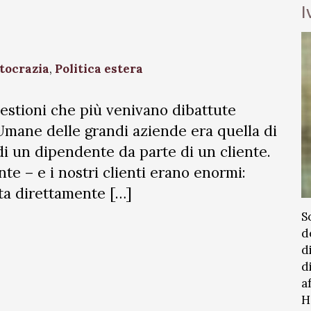
I
tocrazia
,
Politica estera
estioni che più venivano dibattute
 Umane delle grandi aziende era quella di
di un dipendente da parte di un cliente.
ente – e i nostri clienti erano enormi:
lta direttamente […]
S
d
d
d
a
H