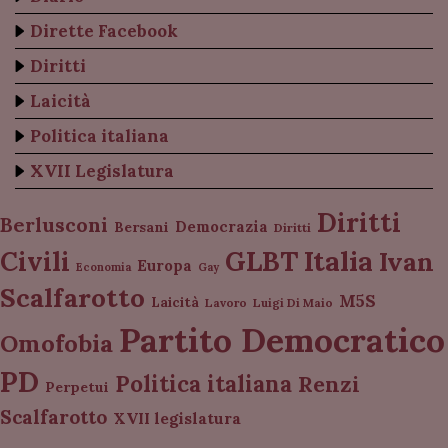
Dirette Facebook
Diritti
Laicità
Politica italiana
XVII Legislatura
Diritti
Berlusconi
Democrazia
Bersani
Diritti
Italia
GLBT
Civili
Ivan
Europa
Economia
Gay
Scalfarotto
M5S
Laicità
Lavoro
Luigi Di Maio
Partito Democratico
Omofobia
PD
Politica italiana
Renzi
Perpetui
Scalfarotto
XVII legislatura