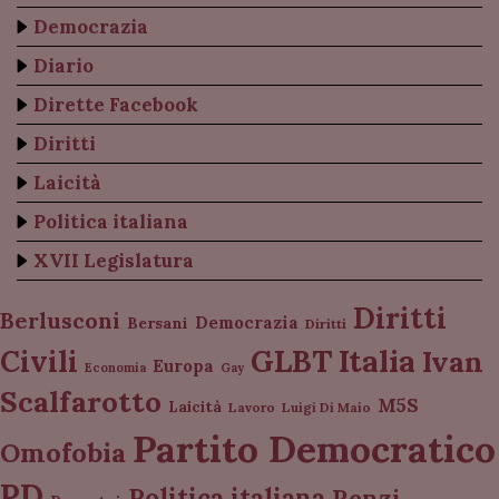
Democrazia
Diario
Dirette Facebook
Diritti
Laicità
Politica italiana
XVII Legislatura
Diritti
Berlusconi
Democrazia
Bersani
Diritti
Italia
GLBT
Civili
Ivan
Europa
Economia
Gay
Scalfarotto
M5S
Laicità
Lavoro
Luigi Di Maio
Partito Democratico
Omofobia
PD
Politica italiana
Renzi