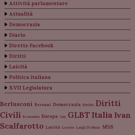
Attività parlamentare
Attualità
Democrazia
Diario
Dirette Facebook
Diritti
Laicità
Politica italiana
XVII Legislatura
Diritti
Berlusconi
Democrazia
Bersani
Diritti
Italia
GLBT
Civili
Ivan
Europa
Economia
Gay
Scalfarotto
M5S
Laicità
Lavoro
Luigi Di Maio