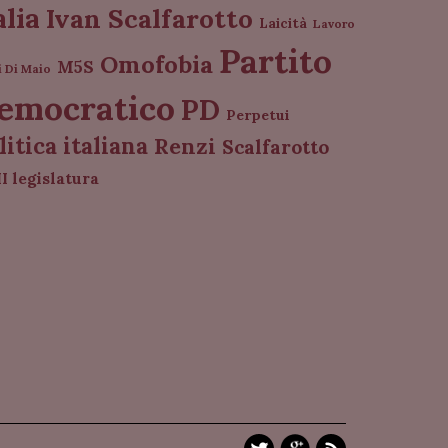
alia
Ivan Scalfarotto
Laicità
Lavoro
Partito
Omofobia
M5S
i Di Maio
emocratico
PD
Perpetui
litica italiana
Renzi
Scalfarotto
I legislatura