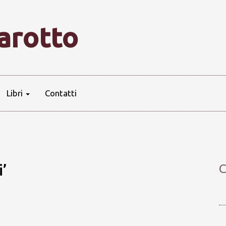
farotto
Libri
Contatti
i’
C