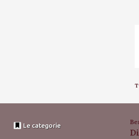
T
Be
Le categorie
Di