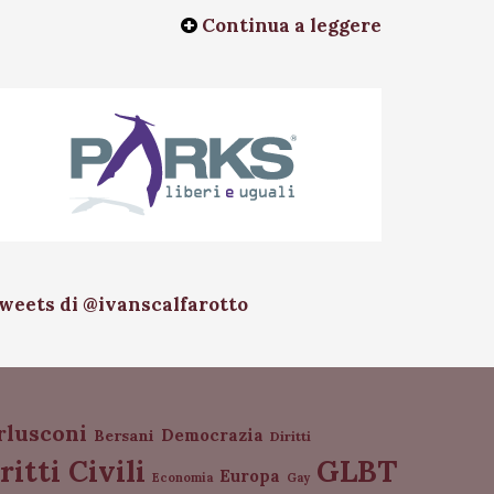
Continua a leggere
weets di @ivanscalfarotto
rlusconi
Democrazia
Bersani
Diritti
GLBT
ritti Civili
Europa
Economia
Gay