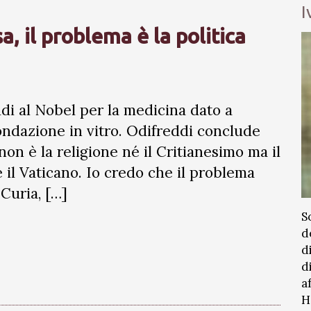
I
a, il problema è la politica
di al Nobel per la medicina dato a
ondazione in vitro. Odifreddi conclude
non è la religione né il Critianesimo ma il
 il Vaticano. Io credo che il problema
Curia, […]
S
d
d
d
a
H