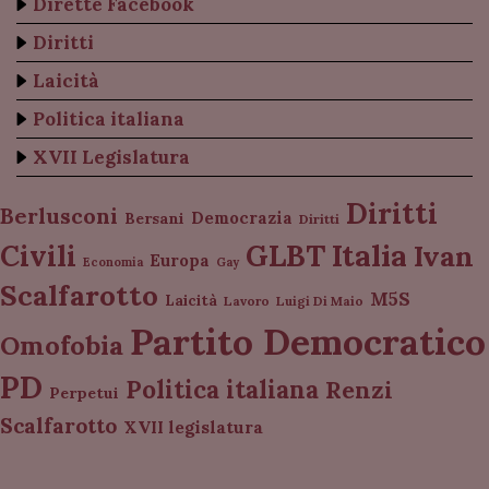
Dirette Facebook
Diritti
Laicità
Politica italiana
XVII Legislatura
Diritti
Berlusconi
Democrazia
Bersani
Diritti
Italia
GLBT
Civili
Ivan
Europa
Economia
Gay
Scalfarotto
M5S
Laicità
Lavoro
Luigi Di Maio
Partito Democratico
Omofobia
PD
Politica italiana
Renzi
Perpetui
Scalfarotto
XVII legislatura