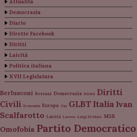
Attualità
Democrazia
Diario
Dirette Facebook
Diritti
Laicità
Politica italiana
XVII Legislatura
Diritti
Berlusconi
Democrazia
Bersani
Diritti
Italia
GLBT
Civili
Ivan
Europa
Economia
Gay
Scalfarotto
M5S
Laicità
Lavoro
Luigi Di Maio
Partito Democratico
Omofobia