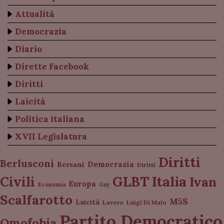
Attualità
Democrazia
Diario
Dirette Facebook
Diritti
Laicità
Politica italiana
XVII Legislatura
Diritti
Berlusconi
Democrazia
Bersani
Diritti
Italia
GLBT
Civili
Ivan
Europa
Economia
Gay
Scalfarotto
M5S
Laicità
Lavoro
Luigi Di Maio
Partito Democratico
Omofobia