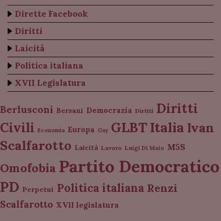
Dirette Facebook
Diritti
Laicità
Politica italiana
XVII Legislatura
Diritti
Berlusconi
Democrazia
Bersani
Diritti
Italia
GLBT
Civili
Ivan
Europa
Economia
Gay
Scalfarotto
M5S
Laicità
Lavoro
Luigi Di Maio
Partito Democratico
Omofobia
PD
Politica italiana
Renzi
Perpetui
Scalfarotto
XVII legislatura