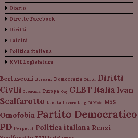
Diario
Dirette Facebook
Diritti
Laicità
Politica italiana
XVII Legislatura
Diritti
Berlusconi
Democrazia
Bersani
Diritti
Italia
GLBT
Civili
Ivan
Europa
Economia
Gay
Scalfarotto
M5S
Laicità
Lavoro
Luigi Di Maio
Partito Democratico
Omofobia
PD
Politica italiana
Renzi
Perpetui
Scalfarotto