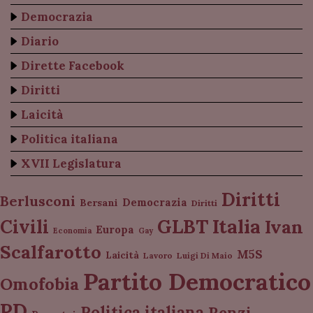
Democrazia
Diario
Dirette Facebook
Diritti
Laicità
Politica italiana
XVII Legislatura
Diritti
Berlusconi
Democrazia
Bersani
Diritti
Italia
GLBT
Civili
Ivan
Europa
Economia
Gay
Scalfarotto
M5S
Laicità
Lavoro
Luigi Di Maio
Partito Democratico
Omofobia
PD
Politica italiana
Renzi