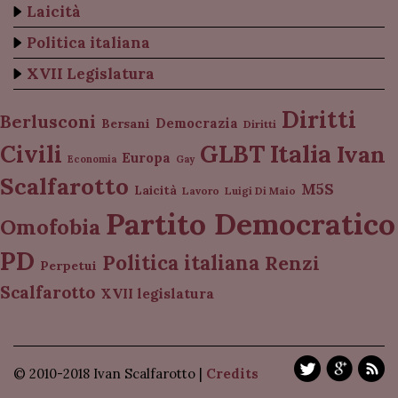
Laicità
Politica italiana
XVII Legislatura
Diritti
Berlusconi
Democrazia
Bersani
Diritti
Italia
GLBT
Civili
Ivan
Europa
Economia
Gay
Scalfarotto
M5S
Laicità
Lavoro
Luigi Di Maio
Partito Democratico
Omofobia
PD
Politica italiana
Renzi
Perpetui
Scalfarotto
XVII legislatura
© 2010-2018 Ivan Scalfarotto |
Credits