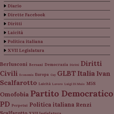
Diario
Dirette Facebook
Diritti
Laicità
Politica italiana
XVII Legislatura
Diritti
Berlusconi
Democrazia
Bersani
Diritti
Italia
GLBT
Civili
Ivan
Europa
Economia
Gay
Scalfarotto
M5S
Laicità
Lavoro
Luigi Di Maio
Partito Democratico
Omofobia
PD
Politica italiana
Renzi
Perpetui
Scalfarotto
XVII legislatura