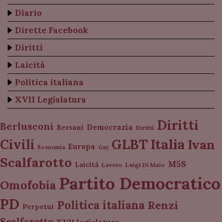
Diario
Dirette Facebook
Diritti
Laicità
Politica italiana
XVII Legislatura
Diritti
Berlusconi
Democrazia
Bersani
Diritti
Italia
GLBT
Civili
Ivan
Europa
Economia
Gay
Scalfarotto
M5S
Laicità
Lavoro
Luigi Di Maio
Partito Democratico
Omofobia
PD
Politica italiana
Renzi
Perpetui
Scalfarotto