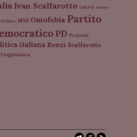
alia
Ivan Scalfarotto
Laicità
Lavoro
Partito
Omofobia
M5S
i Di Maio
emocratico
PD
Perpetui
litica italiana
Renzi
Scalfarotto
I legislatura