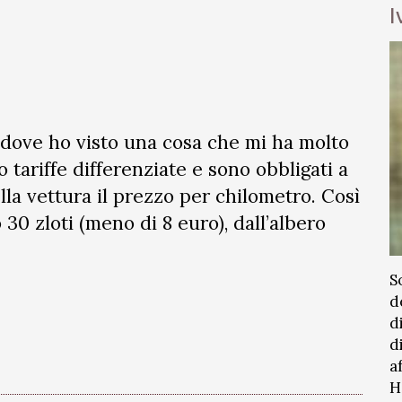
I
 dove ho visto una cosa che mi ha molto
o tariffe differenziate e sono obbligati a
ella vettura il prezzo per chilometro. Così
 30 zloti (meno di 8 euro), dall’albero
S
d
d
d
a
H