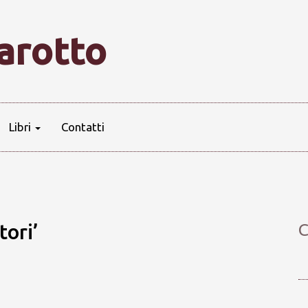
farotto
Libri
Contatti
tori’
C