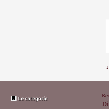
T
Be
Le categorie
Di