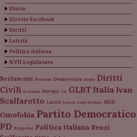
Diario
Dirette Facebook
Diritti
Laicità
Politica italiana
XVII Legislatura
Diritti
Berlusconi
Democrazia
Bersani
Diritti
Italia
GLBT
Civili
Ivan
Europa
Economia
Gay
Scalfarotto
M5S
Laicità
Lavoro
Luigi Di Maio
Partito Democratico
Omofobia
PD
Politica italiana
Renzi
Perpetui