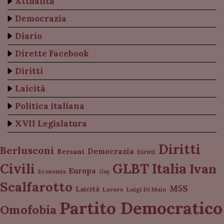
Attualità
Democrazia
Diario
Dirette Facebook
Diritti
Laicità
Politica italiana
XVII Legislatura
Diritti
Berlusconi
Democrazia
Bersani
Diritti
Italia
GLBT
Civili
Ivan
Europa
Economia
Gay
Scalfarotto
M5S
Laicità
Lavoro
Luigi Di Maio
Partito Democratico
Omofobia