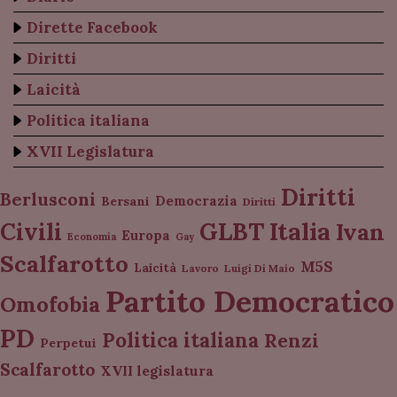
Dirette Facebook
Diritti
Laicità
Politica italiana
XVII Legislatura
Diritti
Berlusconi
Democrazia
Bersani
Diritti
Italia
GLBT
Civili
Ivan
Europa
Economia
Gay
Scalfarotto
M5S
Laicità
Lavoro
Luigi Di Maio
Partito Democratico
Omofobia
PD
Politica italiana
Renzi
Perpetui
Scalfarotto
XVII legislatura