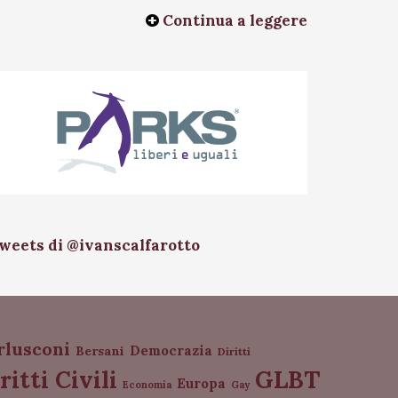
Continua a leggere
weets di @ivanscalfarotto
rlusconi
Democrazia
Bersani
Diritti
GLBT
ritti Civili
Europa
Economia
Gay