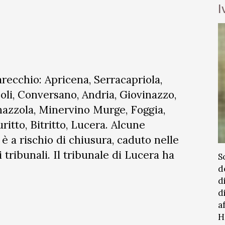
I
recchio: Apricena, Serracapriola,
oli, Conversano, Andria, Giovinazzo,
inazzola, Minervino Murge, Foggia,
ritto, Bitritto, Lucera. Alcune
 è a rischio di chiusura, caduto nelle
 tribunali. Il tribunale di Lucera ha
S
d
d
d
a
H