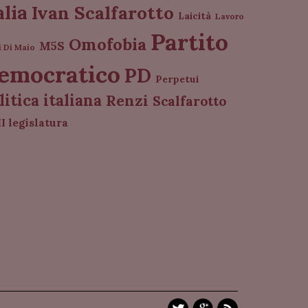
alia
Ivan Scalfarotto
Laicità
Lavoro
Partito
Omofobia
M5S
i Di Maio
emocratico
PD
Perpetui
litica italiana
Renzi
Scalfarotto
I legislatura