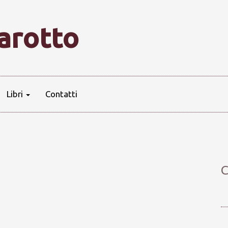
farotto
Libri
Contatti
C