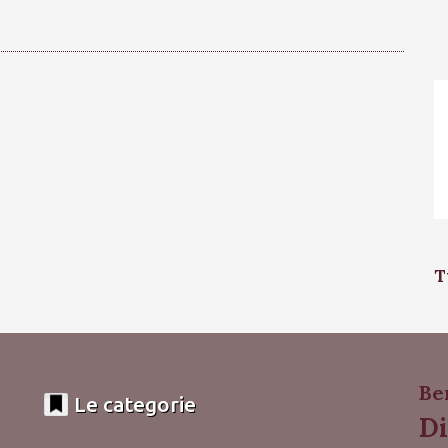
T
Be
Le categorie
Di