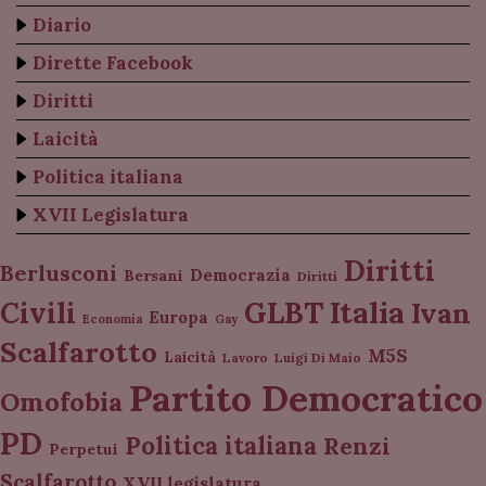
Diario
Dirette Facebook
Diritti
Laicità
Politica italiana
XVII Legislatura
Diritti
Berlusconi
Democrazia
Bersani
Diritti
Italia
GLBT
Civili
Ivan
Europa
Economia
Gay
Scalfarotto
M5S
Laicità
Lavoro
Luigi Di Maio
Partito Democratico
Omofobia
PD
Politica italiana
Renzi
Perpetui
Scalfarotto
XVII legislatura