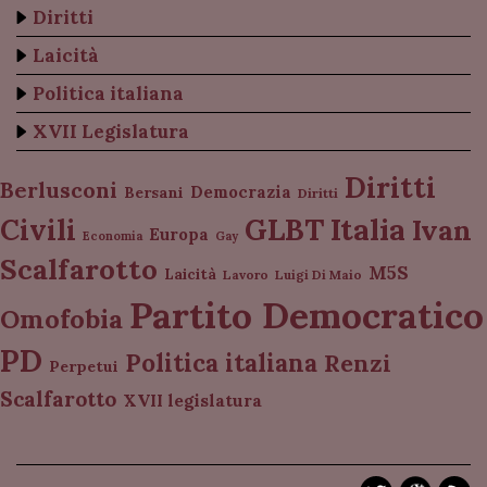
Diritti
Laicità
Politica italiana
XVII Legislatura
Diritti
Berlusconi
Democrazia
Bersani
Diritti
Italia
GLBT
Civili
Ivan
Europa
Economia
Gay
Scalfarotto
M5S
Laicità
Lavoro
Luigi Di Maio
Partito Democratico
Omofobia
PD
Politica italiana
Renzi
Perpetui
Scalfarotto
XVII legislatura