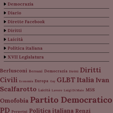
Democrazia
Diario
Dirette Facebook
Diritti
Laicità
Politica italiana
XVII Legislatura
Diritti
Berlusconi
Democrazia
Bersani
Diritti
Italia
GLBT
Civili
Ivan
Europa
Economia
Gay
Scalfarotto
M5S
Laicità
Lavoro
Luigi Di Maio
Partito Democratico
Omofobia
PD
Politica italiana
Renzi
Perpetui