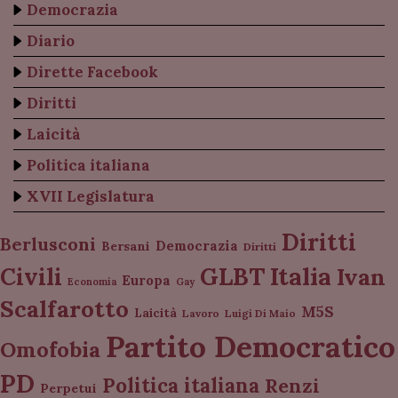
Democrazia
Diario
Dirette Facebook
Diritti
Laicità
Politica italiana
XVII Legislatura
Diritti
Berlusconi
Democrazia
Bersani
Diritti
Italia
GLBT
Civili
Ivan
Europa
Economia
Gay
Scalfarotto
M5S
Laicità
Lavoro
Luigi Di Maio
Partito Democratico
Omofobia
PD
Politica italiana
Renzi
Perpetui