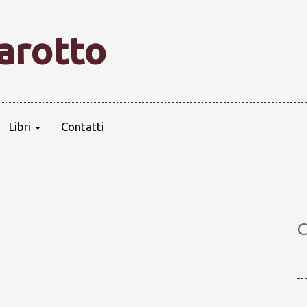
farotto
Libri
Contatti
C