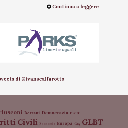
Continua a leggere
weets di @ivanscalfarotto
rlusconi
Democrazia
Bersani
Diritti
GLBT
ritti Civili
Europa
Economia
Gay