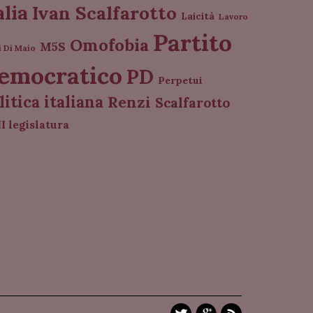
alia
Ivan Scalfarotto
Laicità
Lavoro
Partito
Omofobia
M5S
i Di Maio
emocratico
PD
Perpetui
litica italiana
Renzi
Scalfarotto
I legislatura