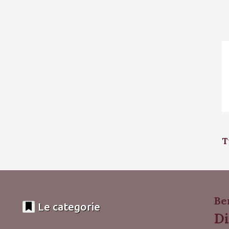
T
Be
Le categorie
Di