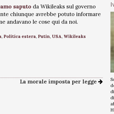
I
iamo saputo
da Wikileaks sul governo
mente chiunque avrebbe potuto informare
me andavano le cose qui da noi.
a
,
Politica estera
,
Putin
,
USA
,
Wikileaks
S
La morale imposta per legge
d
d
d
a
H