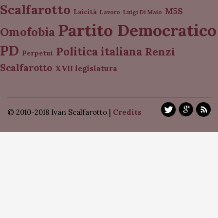
Scalfarotto
M5S
Laicità
Lavoro
Luigi Di Maio
Partito Democratico
Omofobia
PD
Politica italiana
Renzi
Perpetui
Scalfarotto
XVII legislatura
© 2010-2018 Ivan Scalfarotto |
Credits